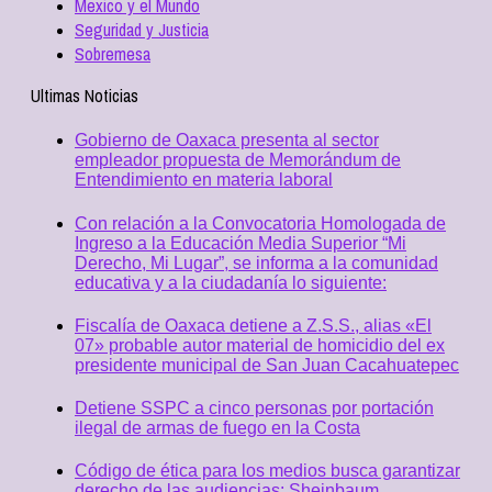
Mexico y el Mundo
Seguridad y Justicia
Sobremesa
Ultimas Noticias
Gobierno de Oaxaca presenta al sector
empleador propuesta de Memorándum de
Entendimiento en materia laboral
Con relación a la Convocatoria Homologada de
Ingreso a la Educación Media Superior “Mi
Derecho, Mi Lugar”, se informa a la comunidad
educativa y a la ciudadanía lo siguiente:
Fiscalía de Oaxaca detiene a Z.S.S., alias «El
07» probable autor material de homicidio del ex
presidente municipal de San Juan Cacahuatepec
Detiene SSPC a cinco personas por portación
ilegal de armas de fuego en la Costa
Código de ética para los medios busca garantizar
derecho de las audiencias: Sheinbaum