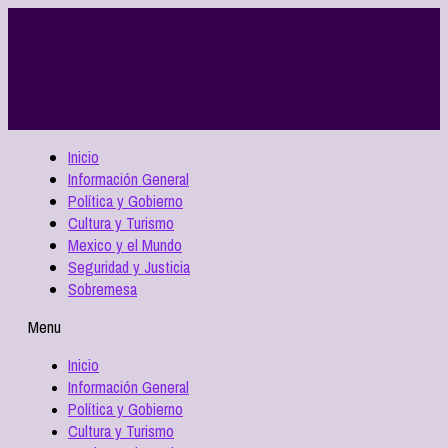
Inicio
Información General
Política y Gobierno
Cultura y Turismo
Mexico y el Mundo
Seguridad y Justicia
Sobremesa
Menu
Inicio
Información General
Política y Gobierno
Cultura y Turismo