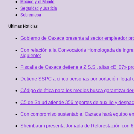
Mexico y el Mundo
Seguridad y Justicia
Sobremesa
Ultimas Noticias
Gobierno de Oaxaca presenta al sector empleador p
Con relación a la Convocatoria Homologada de Ingres
siguiente:
Fiscalía de Oaxaca detiene a Z.S.S., alias «El 07» p
Detiene SSPC a cinco personas por portación ilegal 
Código de ética para los medios busca garantizar de
C5 de Salud atiende 356 reportes de auxilio y desp
Con compromiso sustentable, Oaxaca hará equipo en
Sheinbaum presenta Jornada de Reforestación con 6.