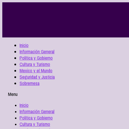
Inicio
Información General
Política y Gobierno
Cultura y Turismo
Mexico y el Mundo
Seguridad y Justicia
Sobremesa
Menu
Inicio
Información General
Política y Gobierno
Cultura y Turismo