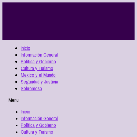
Inicio
Información General
Política y Gobierno
Cultura y Turismo
Mexico y el Mundo
Seguridad y Justicia
Sobremesa
Menu
Inicio
Información General
Política y Gobierno
Cultura y Turismo