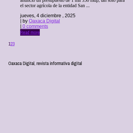
anunció un presupuesto de 1 mil 350 mdp, tan solo para
el sector agrícola de la entidad San ...
jueves, 4 diciembre , 2025
| by
Oaxaca Digital
|
0 comments
Read more
1
2
3
Oaxaca Digital, revista informativa digital