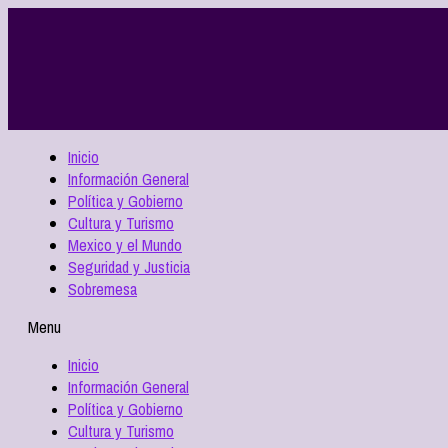
Inicio
Información General
Política y Gobierno
Cultura y Turismo
Mexico y el Mundo
Seguridad y Justicia
Sobremesa
Menu
Inicio
Información General
Política y Gobierno
Cultura y Turismo