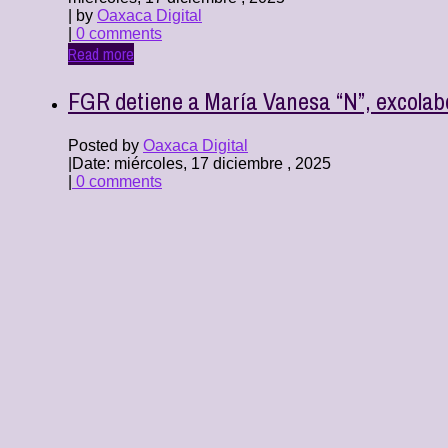
| by
Oaxaca Digital
|
0 comments
Read more
FGR detiene a María Vanesa “N”, excola
Posted by
Oaxaca Digital
|
Date: miércoles, 17 diciembre , 2025
|
0 comments