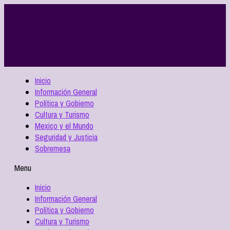
Inicio
Información General
Política y Gobierno
Cultura y Turismo
Mexico y el Mundo
Seguridad y Justicia
Sobremesa
Menu
Inicio
Información General
Política y Gobierno
Cultura y Turismo