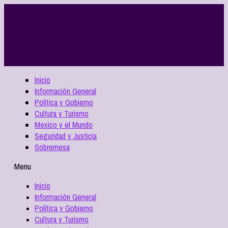
Inicio
Información General
Política y Gobierno
Cultura y Turismo
Mexico y el Mundo
Seguridad y Justicia
Sobremesa
Menu
Inicio
Información General
Política y Gobierno
Cultura y Turismo