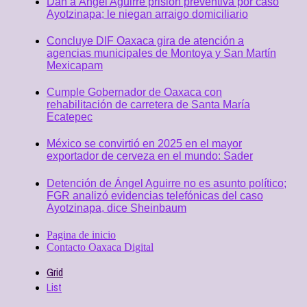
Dan a Ángel Aguirre prisión preventiva por caso
Ayotzinapa; le niegan arraigo domiciliario
Concluye DIF Oaxaca gira de atención a
agencias municipales de Montoya y San Martín
Mexicapam
Cumple Gobernador de Oaxaca con
rehabilitación de carretera de Santa María
Ecatepec
México se convirtió en 2025 en el mayor
exportador de cerveza en el mundo: Sader
Detención de Ángel Aguirre no es asunto político;
FGR analizó evidencias telefónicas del caso
Ayotzinapa, dice Sheinbaum
Pagina de inicio
Contacto Oaxaca Digital
Grid
List