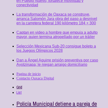
en Pueblo Nuevo; fortalece movilidad y
conectividad
La transformación de Oaxaca se construye,
arranca Salomón Jara obra del paso a desnivel
en la carretera federal 190 kilómetro 184 + 300
Captan en video a hombre que empuja a adulto
mayor, quien termina atropellado por un tráiler
Selección Mexicana Sub-20 consigue boleto a
los Juegos Olímpicos 2028
Dan a Ángel Aguirre prisión preventiva por caso
Ayotzinapa; le niegan arraigo domiciliario
Pagina de inicio
Contacto Oaxaca Digital
Grid
List
Policía Municipal detiene a pareja de