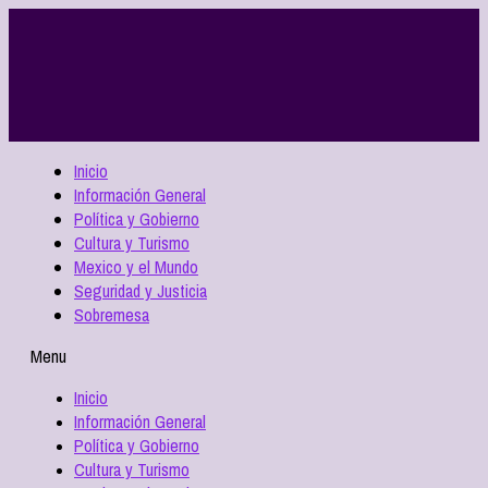
Inicio
Información General
Política y Gobierno
Cultura y Turismo
Mexico y el Mundo
Seguridad y Justicia
Sobremesa
Menu
Inicio
Información General
Política y Gobierno
Cultura y Turismo