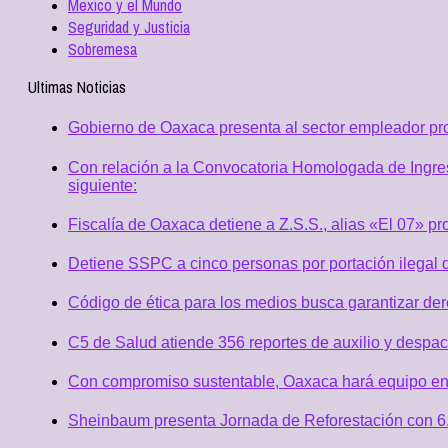
Mexico y el Mundo
Seguridad y Justicia
Sobremesa
Ultimas Noticias
Gobierno de Oaxaca presenta al sector empleador p
Con relación a la Convocatoria Homologada de Ingres
siguiente:
Fiscalía de Oaxaca detiene a Z.S.S., alias «El 07» p
Detiene SSPC a cinco personas por portación ilegal 
Código de ética para los medios busca garantizar de
C5 de Salud atiende 356 reportes de auxilio y desp
Con compromiso sustentable, Oaxaca hará equipo en
Sheinbaum presenta Jornada de Reforestación con 6.