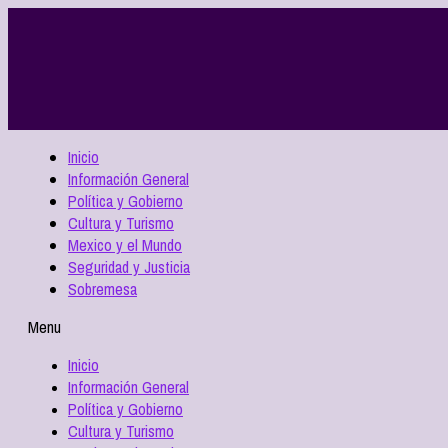
Inicio
Información General
Política y Gobierno
Cultura y Turismo
Mexico y el Mundo
Seguridad y Justicia
Sobremesa
Menu
Inicio
Información General
Política y Gobierno
Cultura y Turismo