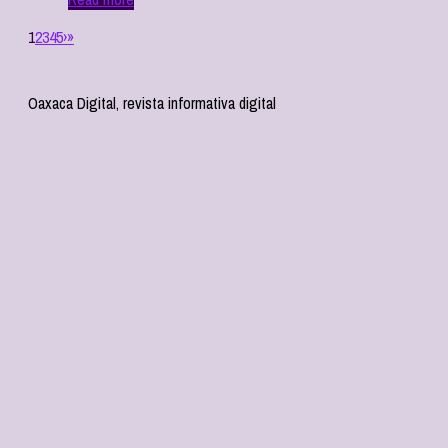
1
2
3
4
5
›
»
Oaxaca Digital, revista informativa digital