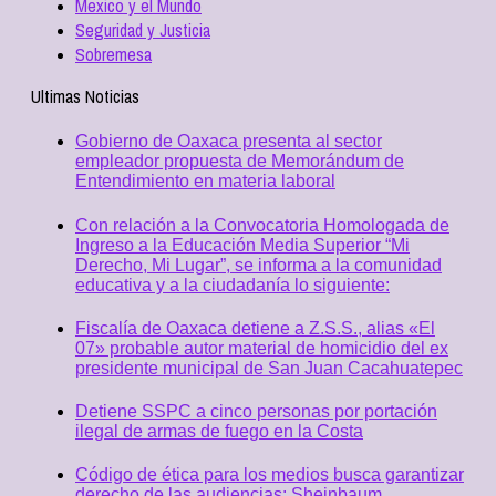
Mexico y el Mundo
Seguridad y Justicia
Sobremesa
Ultimas Noticias
Gobierno de Oaxaca presenta al sector
empleador propuesta de Memorándum de
Entendimiento en materia laboral
Con relación a la Convocatoria Homologada de
Ingreso a la Educación Media Superior “Mi
Derecho, Mi Lugar”, se informa a la comunidad
educativa y a la ciudadanía lo siguiente:
Fiscalía de Oaxaca detiene a Z.S.S., alias «El
07» probable autor material de homicidio del ex
presidente municipal de San Juan Cacahuatepec
Detiene SSPC a cinco personas por portación
ilegal de armas de fuego en la Costa
Código de ética para los medios busca garantizar
derecho de las audiencias: Sheinbaum