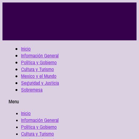
Inicio
Información General
Política y Gobierno
Cultura y Turismo
Mexico y el Mundo
Seguridad y Justicia
Sobremesa
Menu
Inicio
Información General
Política y Gobierno
Cultura y Turismo