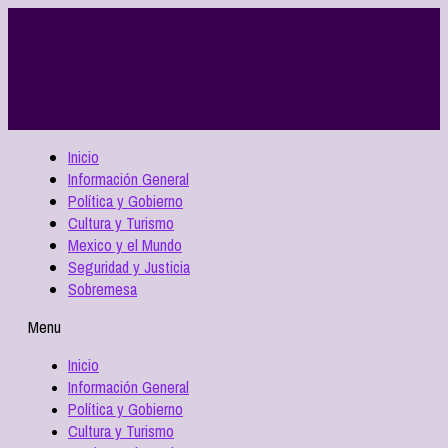
Inicio
Información General
Política y Gobierno
Cultura y Turismo
Mexico y el Mundo
Seguridad y Justicia
Sobremesa
Menu
Inicio
Información General
Política y Gobierno
Cultura y Turismo