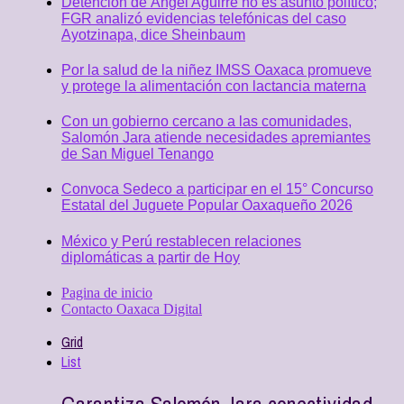
Detención de Ángel Aguirre no es asunto político;
FGR analizó evidencias telefónicas del caso
Ayotzinapa, dice Sheinbaum
Por la salud de la niñez IMSS Oaxaca promueve
y protege la alimentación con lactancia materna
Con un gobierno cercano a las comunidades,
Salomón Jara atiende necesidades apremiantes
de San Miguel Tenango
Convoca Sedeco a participar en el 15° Concurso
Estatal del Juguete Popular Oaxaqueño 2026
México y Perú restablecen relaciones
diplomáticas a partir de Hoy
Pagina de inicio
Contacto Oaxaca Digital
Grid
List
Garantiza Salomón Jara conectividad