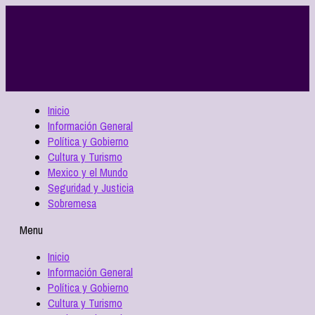
Inicio
Información General
Política y Gobierno
Cultura y Turismo
Mexico y el Mundo
Seguridad y Justicia
Sobremesa
Menu
Inicio
Información General
Política y Gobierno
Cultura y Turismo