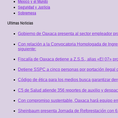
Mexico y el Mundo
Seguridad y Justicia
Sobremesa
Ultimas Noticias
Gobierno de Oaxaca presenta al sector empleador p
Con relación a la Convocatoria Homologada de Ingres
siguiente:
Fiscalía de Oaxaca detiene a Z.S.S., alias «El 07» p
Detiene SSPC a cinco personas por portación ilegal 
Código de ética para los medios busca garantizar de
C5 de Salud atiende 356 reportes de auxilio y desp
Con compromiso sustentable, Oaxaca hará equipo en
Sheinbaum presenta Jornada de Reforestación con 6.