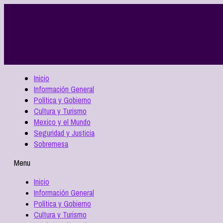
Inicio
Información General
Política y Gobierno
Cultura y Turismo
Mexico y el Mundo
Seguridad y Justicia
Sobremesa
Menu
Inicio
Información General
Política y Gobierno
Cultura y Turismo