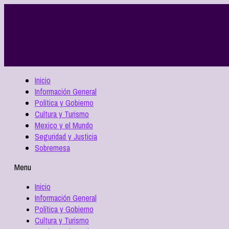
Inicio
Información General
Política y Gobierno
Cultura y Turismo
Mexico y el Mundo
Seguridad y Justicia
Sobremesa
Menu
Inicio
Información General
Política y Gobierno
Cultura y Turismo