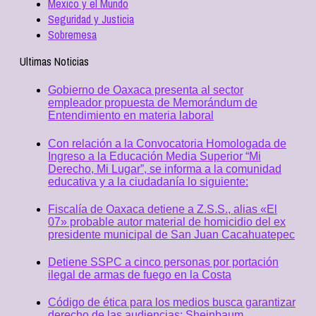
Mexico y el Mundo
Seguridad y Justicia
Sobremesa
Ultimas Noticias
Gobierno de Oaxaca presenta al sector
empleador propuesta de Memorándum de
Entendimiento en materia laboral
Con relación a la Convocatoria Homologada de
Ingreso a la Educación Media Superior “Mi
Derecho, Mi Lugar”, se informa a la comunidad
educativa y a la ciudadanía lo siguiente:
Fiscalía de Oaxaca detiene a Z.S.S., alias «El
07» probable autor material de homicidio del ex
presidente municipal de San Juan Cacahuatepec
Detiene SSPC a cinco personas por portación
ilegal de armas de fuego en la Costa
Código de ética para los medios busca garantizar
derecho de las audiencias: Sheinbaum