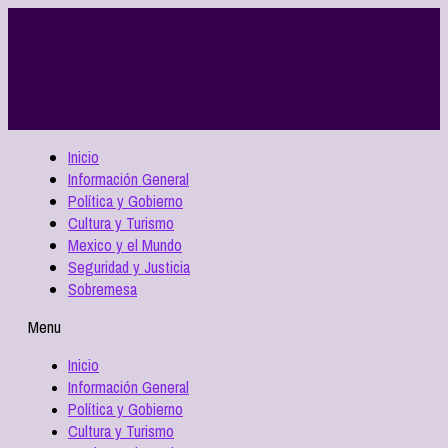
Inicio
Información General
Política y Gobierno
Cultura y Turismo
Mexico y el Mundo
Seguridad y Justicia
Sobremesa
Menu
Inicio
Información General
Política y Gobierno
Cultura y Turismo