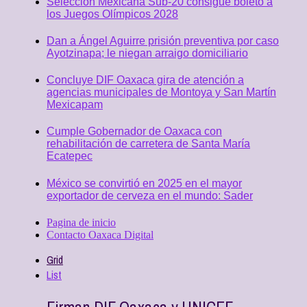
Selección Mexicana Sub-20 consigue boleto a
los Juegos Olímpicos 2028
Dan a Ángel Aguirre prisión preventiva por caso
Ayotzinapa; le niegan arraigo domiciliario
Concluye DIF Oaxaca gira de atención a
agencias municipales de Montoya y San Martín
Mexicapam
Cumple Gobernador de Oaxaca con
rehabilitación de carretera de Santa María
Ecatepec
México se convirtió en 2025 en el mayor
exportador de cerveza en el mundo: Sader
Pagina de inicio
Contacto Oaxaca Digital
Grid
List
Firman DIF Oaxaca y UNICEF