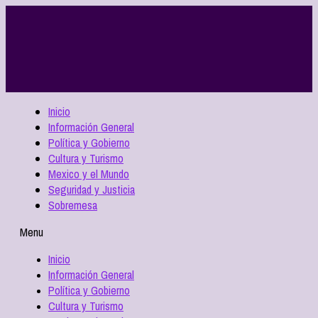
Inicio
Información General
Política y Gobierno
Cultura y Turismo
Mexico y el Mundo
Seguridad y Justicia
Sobremesa
Menu
Inicio
Información General
Política y Gobierno
Cultura y Turismo