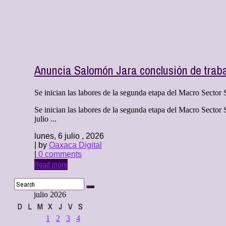
Anuncia Salomón Jara conclusión de trab
Se inician las labores de la segunda etapa del Macro Sector S
Se inician las labores de la segunda etapa del Macro Sector
julio ...
lunes, 6 julio , 2026
| by
Oaxaca Digital
|
0 comments
Read more
julio 2026
D
L
M
X
J
V
S
1
2
3
4