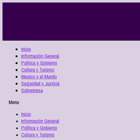
Inicio
Información General
Política y Gobierno
Cultura y Turismo
Mexico y el Mundo
Seguridad y Justicia
Sobremesa
Menu
Inicio
Información General
Política y Gobierno
Cultura y Turismo