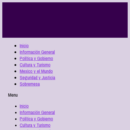
Inicio
Información General
Política y Gobierno
Cultura y Turismo
Mexico y el Mundo
Seguridad y Justicia
Sobremesa
Menu
Inicio
Información General
Política y Gobierno
Cultura y Turismo