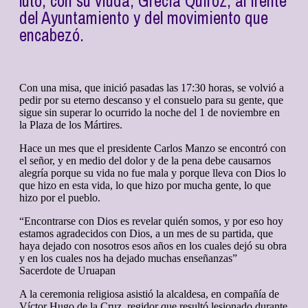
luto, con su viuda, Grecia Quiroz, al frente
del Ayuntamiento y del movimiento que
encabezó.
Con una misa, que inició pasadas las 17:30 horas, se volvió a
pedir por su eterno descanso y el consuelo para su gente, que
sigue sin superar lo ocurrido la noche del 1 de noviembre en
la Plaza de los Mártires.
Hace un mes que el presidente Carlos Manzo se encontró con
el señor, y en medio del dolor y de la pena debe causarnos
alegría porque su vida no fue mala y porque lleva con Dios lo
que hizo en esta vida, lo que hizo por mucha gente, lo que
hizo por el pueblo.
“Encontrarse con Dios es revelar quién somos, y por eso hoy
estamos agradecidos con Dios, a un mes de su partida, que
haya dejado con nosotros esos años en los cuales dejó su obra
y en los cuales nos ha dejado muchas enseñanzas”
Sacerdote de Uruapan
A la ceremonia religiosa asistió la alcaldesa, en compañía de
Víctor Hugo de la Cruz, regidor que resultó lesionado durante