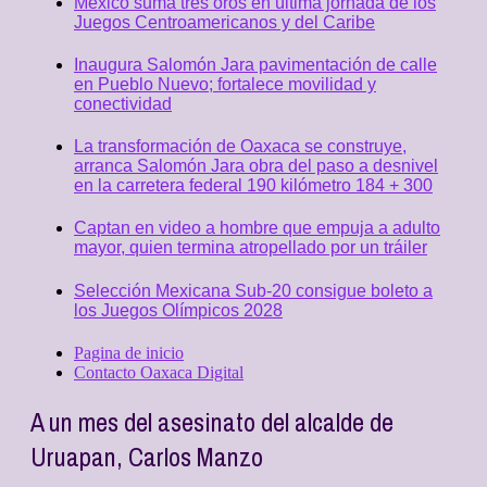
México suma tres oros en última jornada de los
Juegos Centroamericanos y del Caribe
Inaugura Salomón Jara pavimentación de calle
en Pueblo Nuevo; fortalece movilidad y
conectividad
La transformación de Oaxaca se construye,
arranca Salomón Jara obra del paso a desnivel
en la carretera federal 190 kilómetro 184 + 300
Captan en video a hombre que empuja a adulto
mayor, quien termina atropellado por un tráiler
Selección Mexicana Sub-20 consigue boleto a
los Juegos Olímpicos 2028
Pagina de inicio
Contacto Oaxaca Digital
A un mes del asesinato del alcalde de
Uruapan, Carlos Manzo