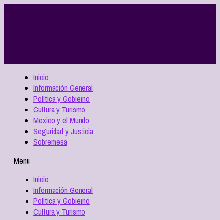
Inicio
Información General
Política y Gobierno
Cultura y Turismo
Mexico y el Mundo
Seguridad y Justicia
Sobremesa
Menu
Inicio
Información General
Política y Gobierno
Cultura y Turismo