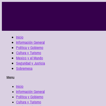
Inicio
Información General
Política y Gobierno
Cultura y Turismo
Mexico y el Mundo
Seguridad y Justicia
Sobremesa
Menu
Inicio
Información General
Política y Gobierno
Cultura y Turismo