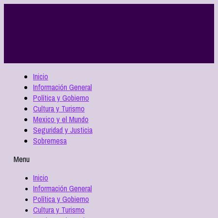
Inicio
Información General
Política y Gobierno
Cultura y Turismo
Mexico y el Mundo
Seguridad y Justicia
Sobremesa
Menu
Inicio
Información General
Política y Gobierno
Cultura y Turismo