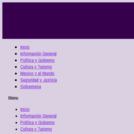
Inicio
Información General
Política y Gobierno
Cultura y Turismo
Mexico y el Mundo
Seguridad y Justicia
Sobremesa
Menu
Inicio
Información General
Política y Gobierno
Cultura y Turismo