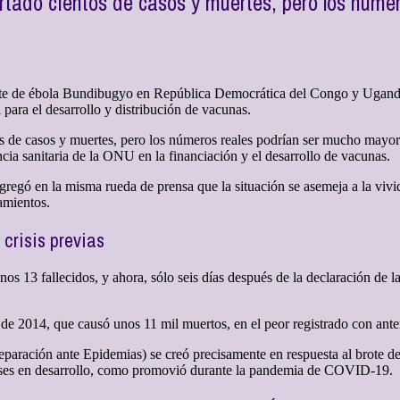
rtado cientos de casos y muertes, pero los núme
rote de ébola Bundibugyo en República Democrática del Congo y Ugand
 para el desarrollo y distribución de vacunas.
de casos y muertes, pero los números reales podrían ser mucho mayores
ia sanitaria de la ONU en la financiación y el desarrollo de vacunas.
gregó en la misma rueda de prensa que la situación se asemeja a la vivi
tamientos.
crisis previas
s 13 fallecidos, y ahora, sólo seis días después de la declaración de 
te de 2014, que causó unos 11 mil muertos, en el peor registrado con ante
eparación ante Epidemias) se creó precisamente en respuesta al brote de
aíses en desarrollo, como promovió durante la pandemia de COVID-19.