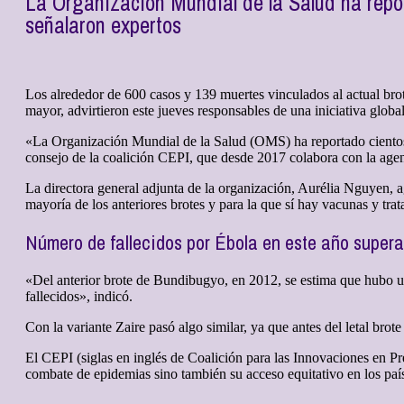
La Organización Mundial de la Salud ha repo
señalaron expertos
Los alrededor de 600 casos y 139 muertes vinculados al actual b
mayor, advirtieron este jueves responsables de una iniciativa global
«La Organización Mundial de la Salud (OMS) ha reportado cientos 
consejo de la coalición CEPI, que desde 2017 colabora con la agenc
La directora general adjunta de la organización, Aurélia Nguyen, a
mayoría de los anteriores brotes y para la que sí hay vacunas y tra
Número de fallecidos por Ébola en este año supera 
«Del anterior brote de Bundibugyo, en 2012, se estima que hubo uno
fallecidos», indicó.
Con la variante Zaire pasó algo similar, ya que antes del letal bro
El CEPI (siglas en inglés de Coalición para las Innovaciones en Pr
combate de epidemias sino también su acceso equitativo en los p