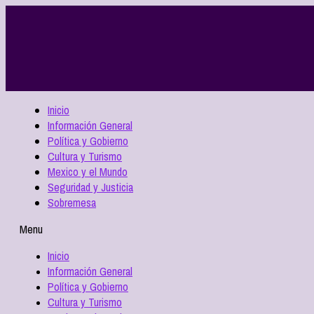
Inicio
Información General
Política y Gobierno
Cultura y Turismo
Mexico y el Mundo
Seguridad y Justicia
Sobremesa
Menu
Inicio
Información General
Política y Gobierno
Cultura y Turismo