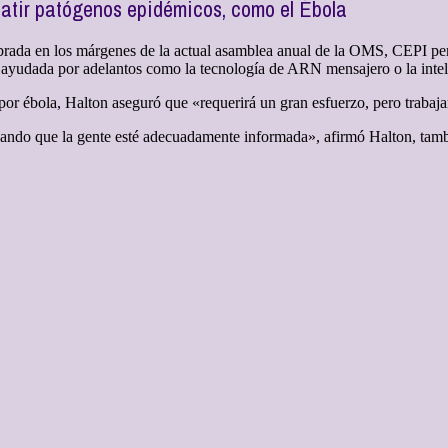
batir patógenos epidémicos, como el Ébola
brada en los márgenes de la actual asamblea anual de la OMS, CEPI pers
ayudada por adelantos como la tecnología de ARN mensajero o la intelig
a por ébola, Halton aseguró que «requerirá un gran esfuerzo, pero trabaj
zando que la gente esté adecuadamente informada», afirmó Halton, tamb