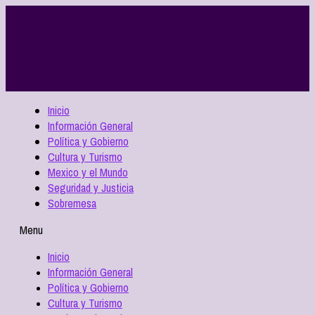
Inicio
Información General
Política y Gobierno
Cultura y Turismo
Mexico y el Mundo
Seguridad y Justicia
Sobremesa
Menu
Inicio
Información General
Política y Gobierno
Cultura y Turismo