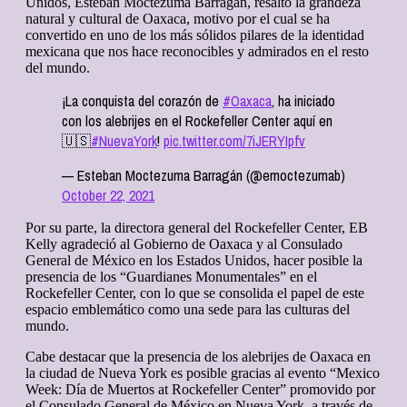
Unidos, Esteban Moctezuma Barragán, resaltó la grandeza
natural y cultural de Oaxaca, motivo por el cual se ha
convertido en uno de los más sólidos pilares de la identidad
mexicana que nos hace reconocibles y admirados en el resto
del mundo.
¡La conquista del corazón de
#Oaxaca
, ha iniciado
con los alebrijes en el Rockefeller Center aquí en
🇺🇸
#NuevaYork
!
pic.twitter.com/7iJERYIpfv
— Esteban Moctezuma Barragán (@emoctezumab)
October 22, 2021
Por su parte, la directora general del Rockefeller Center, EB
Kelly agradeció al Gobierno de Oaxaca y al Consulado
General de México en los Estados Unidos, hacer posible la
presencia de los “Guardianes Monumentales” en el
Rockefeller Center, con lo que se consolida el papel de este
espacio emblemático como una sede para las culturas del
mundo.
Cabe destacar que la presencia de los alebrijes de Oaxaca en
la ciudad de Nueva York es posible gracias al evento “Mexico
Week: Día de Muertos at Rockefeller Center” promovido por
el Consulado General de México en Nueva York, a través de