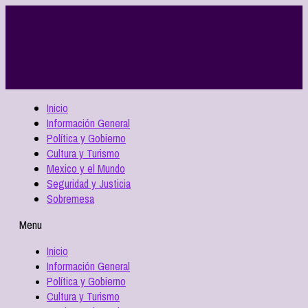
Inicio
Información General
Política y Gobierno
Cultura y Turismo
Mexico y el Mundo
Seguridad y Justicia
Sobremesa
Menu
Inicio
Información General
Política y Gobierno
Cultura y Turismo