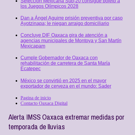
Selección Mexicana Sub-20 consigue boleto a
los Juegos Olímpicos 2028
Dan a Ángel Aguirre prisión preventiva por caso
Ayotzinapa; le niegan arraigo domiciliario
Concluye DIF Oaxaca gira de atención a
agencias municipales de Montoya y San Martín
Mexicapam
Cumple Gobernador de Oaxaca con
rehabilitación de carretera de Santa María
Ecatepec
México se convirtió en 2025 en el mayor
exportador de cerveza en el mundo: Sader
Pagina de inicio
Contacto Oaxaca Digital
Alerta IMSS Oaxaca extremar medidas por
temporada de lluvias