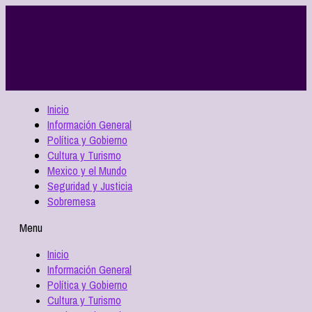
Inicio
Información General
Política y Gobierno
Cultura y Turismo
Mexico y el Mundo
Seguridad y Justicia
Sobremesa
Menu
Inicio
Información General
Política y Gobierno
Cultura y Turismo