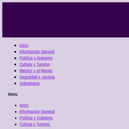
Inicio
Información General
Política y Gobierno
Cultura y Turismo
Mexico y el Mundo
Seguridad y Justicia
Sobremesa
Menu
Inicio
Información General
Política y Gobierno
Cultura y Turismo