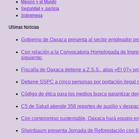
Mexico y el Mundo
Seguridad y Justicia
Sobremesa
Ultimas Noticias
Gobierno de Oaxaca presenta al sector empleador p
Con relación a la Convocatoria Homologada de Ingres
siguiente:
Fiscalía de Oaxaca detiene a Z.S.S., alias «El 07» p
Detiene SSPC a cinco personas por portación ilegal 
Código de ética para los medios busca garantizar de
C5 de Salud atiende 356 reportes de auxilio y desp
Con compromiso sustentable, Oaxaca hará equipo en
Sheinbaum presenta Jornada de Reforestación con 6.