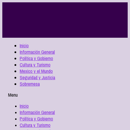
Inicio
Información General
Política y Gobierno
Cultura y Turismo
Mexico y el Mundo
Seguridad y Justicia
Sobremesa
Menu
Inicio
Información General
Política y Gobierno
Cultura y Turismo