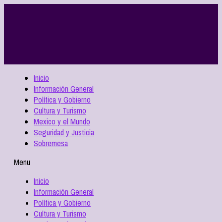
Inicio
Información General
Política y Gobierno
Cultura y Turismo
Mexico y el Mundo
Seguridad y Justicia
Sobremesa
Menu
Inicio
Información General
Política y Gobierno
Cultura y Turismo