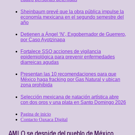
Sheinbaum prevé que la obra pública impulse la
economía mexicana en el segundo semestre del
año
Detienen a Ángel ‘N’, Exgobernador de Guerrero,
por Caso Ayotzinapa
Fortalece SSO acciones de vigilancia
epidemiológica para prevenir enfermedades
diarreicas agudas
Presentan las 10 recomendaciones para que
México haga fracking por Gas Natural y ubican
zona prohibida
Selección mexicana de natación artística abre
con dos oros y una plata en Santo Domingo 2026
Pagina de inicio
Contacto Oaxaca Digital
AMLO se despide del pueblo de México