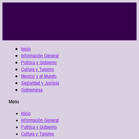
Inicio
Información General
Política y Gobierno
Cultura y Turismo
Mexico y el Mundo
Seguridad y Justicia
Sobremesa
Menu
Inicio
Información General
Política y Gobierno
Cultura y Turismo