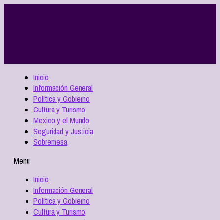
Inicio
Información General
Política y Gobierno
Cultura y Turismo
Mexico y el Mundo
Seguridad y Justicia
Sobremesa
Menu
Inicio
Información General
Política y Gobierno
Cultura y Turismo