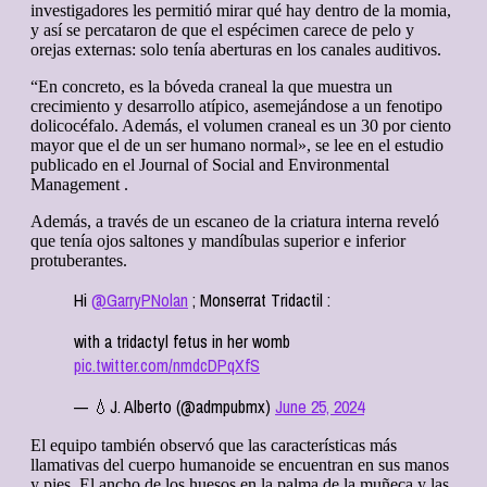
investigadores les permitió mirar qué hay dentro de la momia,
y así se percataron de que el espécimen carece de pelo y
orejas externas: solo tenía aberturas en los canales auditivos.
“En concreto, es la bóveda craneal la que muestra un
crecimiento y desarrollo atípico, asemejándose a un fenotipo
dolicocéfalo. Además, el volumen craneal es un 30 por ciento
mayor que el de un ser humano normal», se lee en el estudio
publicado en el Journal of Social and Environmental
Management .
Además, a través de un escaneo de la criatura interna reveló
que tenía ojos saltones y mandíbulas superior e inferior
protuberantes.
Hi
@GarryPNolan
; Monserrat Tridactil :
with a tridactyl fetus in her womb
pic.twitter.com/nmdcDPqXfS
— 💧J. Alberto (@admpubmx)
June 25, 2024
El equipo también observó que las características más
llamativas del cuerpo humanoide se encuentran en sus manos
y pies. El ancho de los huesos en la palma de la muñeca y las