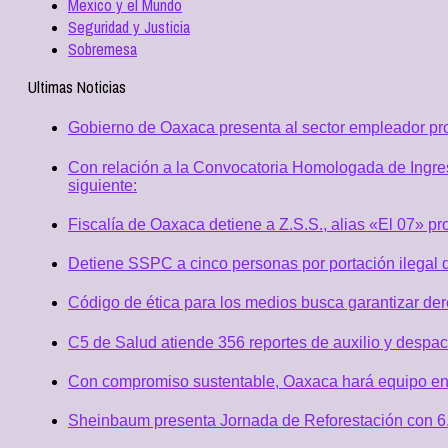
Mexico y el Mundo
Seguridad y Justicia
Sobremesa
Ultimas Noticias
Gobierno de Oaxaca presenta al sector empleador p
Con relación a la Convocatoria Homologada de Ingres
siguiente:
Fiscalía de Oaxaca detiene a Z.S.S., alias «El 07» p
Detiene SSPC a cinco personas por portación ilegal 
Código de ética para los medios busca garantizar de
C5 de Salud atiende 356 reportes de auxilio y desp
Con compromiso sustentable, Oaxaca hará equipo en
Sheinbaum presenta Jornada de Reforestación con 6.