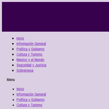
Inicio
Información General
Política y Gobierno
Cultura y Turismo
Mexico y el Mundo
Seguridad y Justicia
Sobremesa
Menu
Inicio
Información General
Política y Gobierno
Cultura y Turismo