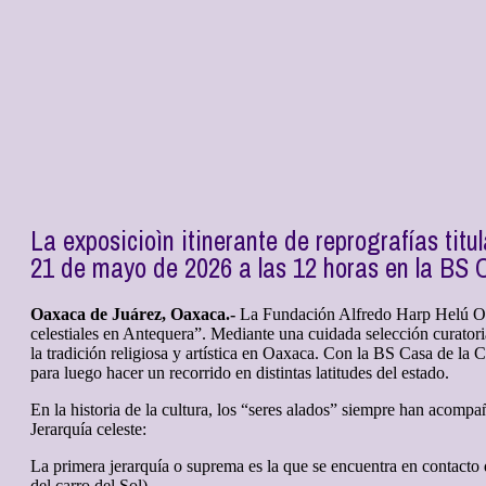
La exposicioìn itinerante de reprografías tit
21 de mayo de 2026 a las 12 horas en la BS 
Oaxaca de Juárez, Oaxaca.-
La Fundación Alfredo Harp Helú Oaxa
celestiales en Antequera”. Mediante una cuidada selección curator
la tradición religiosa y artística en Oaxaca. Con la BS Casa de la
para luego hacer un recorrido en distintas latitudes del estado.
En la historia de la cultura, los “seres alados” siempre han acompa
Jerarquía celeste:
La primera jerarquía o suprema es la que se encuentra en contacto d
del carro del Sol).