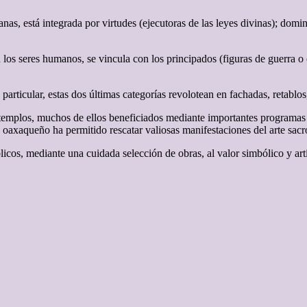
s, está integrada por virtudes (ejecutoras de las leyes divinas); domina
con los seres humanos, se vincula con los principados (figuras de guerra 
articular, estas dos últimas categorías revolotean en fachadas, retablos, 
s templos, muchos de ellos beneficiados mediante importantes programa
axaqueño ha permitido rescatar valiosas manifestaciones del arte sacr
os, mediante una cuidada selección de obras, al valor simbólico y artíst