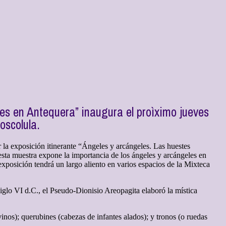
les en Antequera” inaugura el proìximo jueves
oscolula.
la exposición itinerante “Ángeles y arcángeles. Las huestes
esta muestra expone la importancia de los ángeles y arcángeles en
xposición tendrá un largo aliento en varios espacios de la Mixteca
 siglo VI d.C., el Pseudo-Dionisio Areopagita elaboró la mística
vinos); querubines (cabezas de infantes alados); y tronos (o ruedas