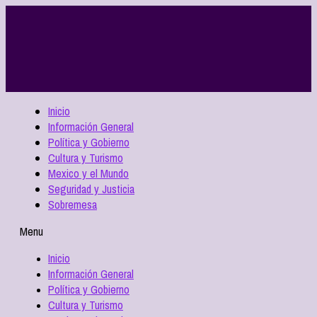
Inicio
Información General
Política y Gobierno
Cultura y Turismo
Mexico y el Mundo
Seguridad y Justicia
Sobremesa
Menu
Inicio
Información General
Política y Gobierno
Cultura y Turismo