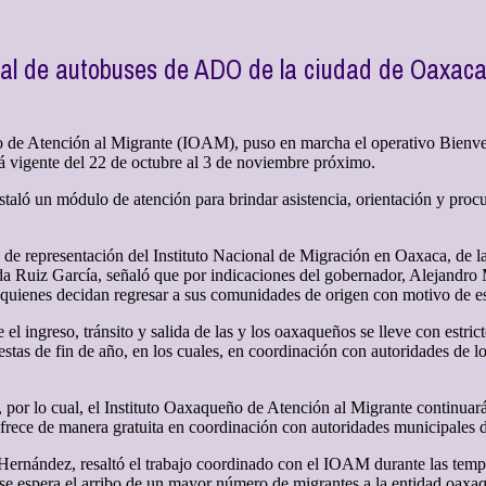
inal de autobuses de ADO de la ciudad de Oaxaca
eño de Atención al Migrante (IOAM), puso en marcha el operativo Bie
rá vigente del 22 de octubre al 3 de noviembre próximo.
taló un módulo de atención para brindar asistencia, orientación y proc
a de representación del Instituto Nacional de Migración en Oaxaca, de 
da Ruiz García, señaló que por indicaciones del gobernador, Alejandr
 a quienes decidan regresar a sus comunidades de origen con motivo de es
 el ingreso, tránsito y salida de las y los oaxaqueños se lleve con estri
stas de fin de año, en los cuales, en coordinación con autoridades de lo
s, por lo cual, el Instituto Oaxaqueño de Atención al Migrante contin
 ofrece de manera gratuita en coordinación con autoridades municipales d
ernández, resaltó el trabajo coordinado con el IOAM durante las tempo
se espera el arribo de un mayor número de migrantes a la entidad oaxa