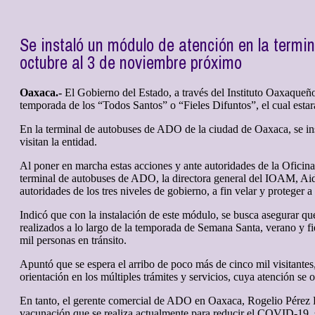
Se instaló un módulo de atención en la term
octubre al 3 de noviembre próximo
Oaxaca.-
El Gobierno del Estado, a través del Instituto Oaxaqu
temporada de los “Todos Santos” o “Fieles Difuntos”, el cual esta
En la terminal de autobuses de ADO de la ciudad de Oaxaca, se ins
visitan la entidad.
Al poner en marcha estas acciones y ante autoridades de la Oficin
terminal de autobuses de ADO, la directora general del IOAM, Ai
autoridades de los tres niveles de gobierno, a fin velar y proteger
Indicó que con la instalación de este módulo, se busca asegurar que
realizados a lo largo de la temporada de Semana Santa, verano y fie
mil personas en tránsito.
Apuntó que se espera el arribo de poco más de cinco mil visitante
orientación en los múltiples trámites y servicios, cuya atención se
En tanto, el gerente comercial de ADO en Oaxaca, Rogelio Pérez H
vacunación que se realiza actualmente para reducir el COVID-19, 