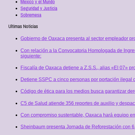
Mexico y el Mundo
Seguridad y Justicia
Sobremesa
Ultimas Noticias
Gobierno de Oaxaca presenta al sector empleador p
Con relación a la Convocatoria Homologada de Ingres
siguiente:
Fiscalía de Oaxaca detiene a Z.S.S., alias «El 07» p
Detiene SSPC a cinco personas por portación ilegal 
Código de ética para los medios busca garantizar de
C5 de Salud atiende 356 reportes de auxilio y desp
Con compromiso sustentable, Oaxaca hará equipo en
Sheinbaum presenta Jornada de Reforestación con 6.