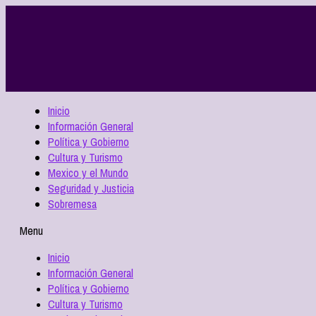
Inicio
Información General
Política y Gobierno
Cultura y Turismo
Mexico y el Mundo
Seguridad y Justicia
Sobremesa
Menu
Inicio
Información General
Política y Gobierno
Cultura y Turismo