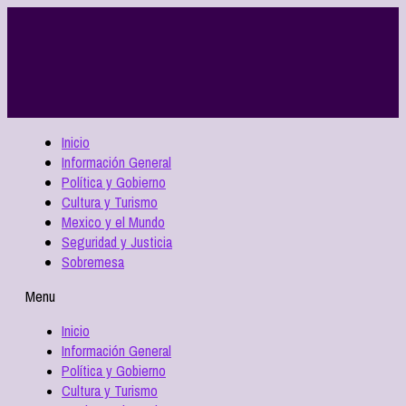
Inicio
Información General
Política y Gobierno
Cultura y Turismo
Mexico y el Mundo
Seguridad y Justicia
Sobremesa
Menu
Inicio
Información General
Política y Gobierno
Cultura y Turismo