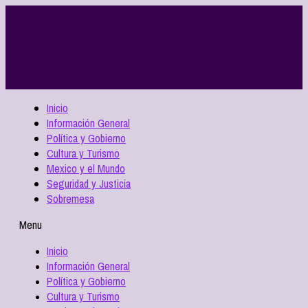
Inicio
Información General
Política y Gobierno
Cultura y Turismo
Mexico y el Mundo
Seguridad y Justicia
Sobremesa
Menu
Inicio
Información General
Política y Gobierno
Cultura y Turismo