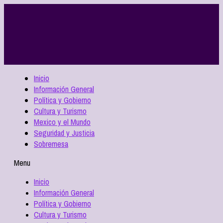
Inicio
Información General
Política y Gobierno
Cultura y Turismo
Mexico y el Mundo
Seguridad y Justicia
Sobremesa
Menu
Inicio
Información General
Política y Gobierno
Cultura y Turismo