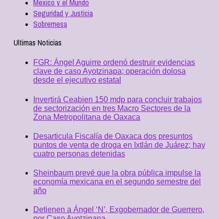
Mexico y el Mundo
Seguridad y Justicia
Sobremesa
Ultimas Noticias
FGR: Ángel Aguirre ordenó destruir evidencias
clave de caso Ayotzinapa; operación dolosa
desde el ejecutivo estatal
Invertirá Ceabien 150 mdp para concluir trabajos
de sectorización en tres Macro Sectores de la
Zona Metropolitana de Oaxaca
Desarticula Fiscalía de Oaxaca dos presuntos
puntos de venta de droga en Ixtlán de Juárez; hay
cuatro personas detenidas
Sheinbaum prevé que la obra pública impulse la
economía mexicana en el segundo semestre del
año
Detienen a Ángel ‘N’, Exgobernador de Guerrero,
por Caso Ayotzinapa