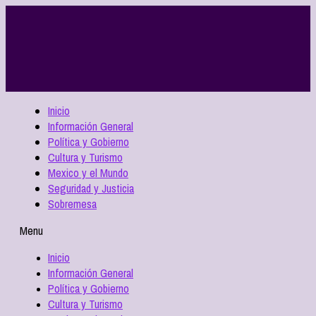
Inicio
Información General
Política y Gobierno
Cultura y Turismo
Mexico y el Mundo
Seguridad y Justicia
Sobremesa
Menu
Inicio
Información General
Política y Gobierno
Cultura y Turismo