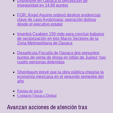
Disminuye en Oaxaca la percepción de
inseguridad en 14.89 puntos
FGR: Ángel Aguirre ordenó destruir evidencias
clave de caso Ayotzinapa; operación dolosa
desde el ejecutivo estatal
Invertirá Ceabien 150 mdp para concluir trabajos
de sectorización en tres Macro Sectores de la
Zona Metropolitana de Oaxaca
Desarticula Fiscalía de Oaxaca dos presuntos
puntos de venta de droga en Ixtlán de Juárez; hay
cuatro personas detenidas
Sheinbaum prevé que la obra pública impulse la
economía mexicana en el segundo semestre del
año
Pagina de inicio
Contacto Oaxaca Digital
Avanzan acciones de atención tras