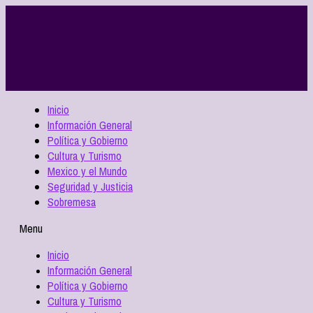
Inicio
Información General
Política y Gobierno
Cultura y Turismo
Mexico y el Mundo
Seguridad y Justicia
Sobremesa
Menu
Inicio
Información General
Política y Gobierno
Cultura y Turismo