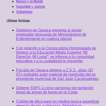
Mexico y el Mundo
Seguridad y Justicia
Sobremesa
Ultimas Noticias
Gobierno de Oaxaca presenta al sector
empleador propuesta de Memorándum de
Entendimiento en materia laboral
Con relación a la Convocatoria Homologada de
Ingreso a la Educación Media Superior “Mi
Derecho, Mi Lugar”, se informa a la comunidad
educativa y a la ciudadanía lo siguiente:
Fiscalía de Oaxaca detiene a Z.S.S., alias «El
07» probable autor material de homicidio del ex
presidente municipal de San Juan Cacahuatepec
Detiene SSPC a cinco personas por portación
ilegal de armas de fuego en la Costa
Código de ética para los medios busca garantizar
derecho de las audiencias: Sheinbaum