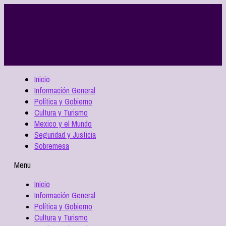
Inicio
Información General
Política y Gobierno
Cultura y Turismo
Mexico y el Mundo
Seguridad y Justicia
Sobremesa
Menu
Inicio
Información General
Política y Gobierno
Cultura y Turismo