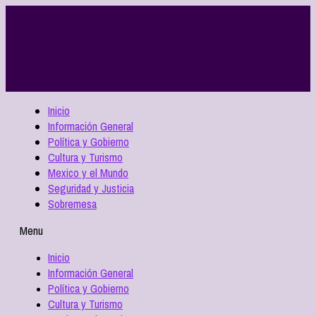
Inicio
Información General
Política y Gobierno
Cultura y Turismo
Mexico y el Mundo
Seguridad y Justicia
Sobremesa
Menu
Inicio
Información General
Política y Gobierno
Cultura y Turismo