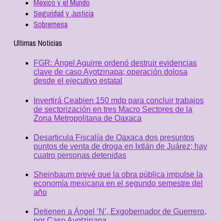
Mexico y el Mundo
Seguridad y Justicia
Sobremesa
Ultimas Noticias
FGR: Ángel Aguirre ordenó destruir evidencias
clave de caso Ayotzinapa; operación dolosa
desde el ejecutivo estatal
Invertirá Ceabien 150 mdp para concluir trabajos
de sectorización en tres Macro Sectores de la
Zona Metropolitana de Oaxaca
Desarticula Fiscalía de Oaxaca dos presuntos
puntos de venta de droga en Ixtlán de Juárez; hay
cuatro personas detenidas
Sheinbaum prevé que la obra pública impulse la
economía mexicana en el segundo semestre del
año
Detienen a Ángel ‘N’, Exgobernador de Guerrero,
por Caso Ayotzinapa