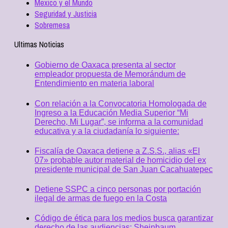
Mexico y el Mundo
Seguridad y Justicia
Sobremesa
Ultimas Noticias
Gobierno de Oaxaca presenta al sector
empleador propuesta de Memorándum de
Entendimiento en materia laboral
Con relación a la Convocatoria Homologada de
Ingreso a la Educación Media Superior “Mi
Derecho, Mi Lugar”, se informa a la comunidad
educativa y a la ciudadanía lo siguiente:
Fiscalía de Oaxaca detiene a Z.S.S., alias «El
07» probable autor material de homicidio del ex
presidente municipal de San Juan Cacahuatepec
Detiene SSPC a cinco personas por portación
ilegal de armas de fuego en la Costa
Código de ética para los medios busca garantizar
derecho de las audiencias: Sheinbaum