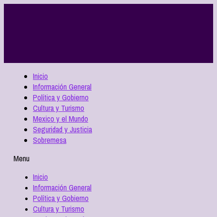
Inicio
Información General
Política y Gobierno
Cultura y Turismo
Mexico y el Mundo
Seguridad y Justicia
Sobremesa
Menu
Inicio
Información General
Política y Gobierno
Cultura y Turismo