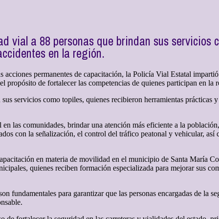
ad vial a 88 personas que brindan sus servicios 
accidentes en la región.
 acciones permanentes de capacitación, la Policía Vial Estatal impartió 
 el propósito de fortalecer las competencias de quienes participan en la 
sus servicios como topiles, quienes recibieron herramientas prácticas y
al en las comunidades, brindar una atención más eficiente a la población,
os con la señalización, el control del tráfico peatonal y vehicular, as
apacitación en materia de movilidad en el municipio de Santa María Col
unicipales, quienes reciben formación especializada para mejorar sus comp
 son fundamentales para garantizar que las personas encargadas de la s
onsable.
 de fortalecer la seguridad en las carreteras y vialidades del estado, pr