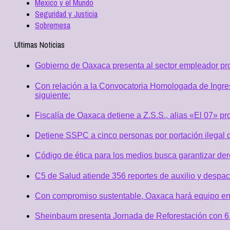
Mexico y el Mundo
Seguridad y Justicia
Sobremesa
Ultimas Noticias
Gobierno de Oaxaca presenta al sector empleador p
Con relación a la Convocatoria Homologada de Ingres
siguiente:
Fiscalía de Oaxaca detiene a Z.S.S., alias «El 07» p
Detiene SSPC a cinco personas por portación ilegal 
Código de ética para los medios busca garantizar de
C5 de Salud atiende 356 reportes de auxilio y desp
Con compromiso sustentable, Oaxaca hará equipo en
Sheinbaum presenta Jornada de Reforestación con 6.