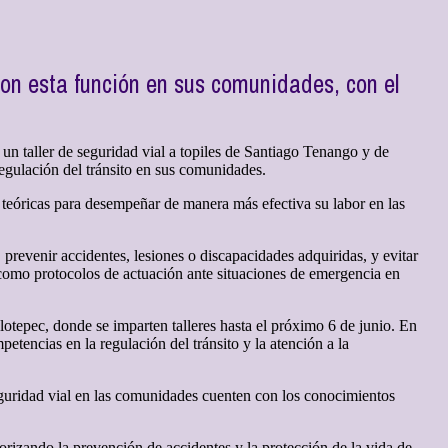
con esta función en sus comunidades, con el
un taller de seguridad vial a topiles de Santiago Tenango y de
regulación del tránsito en sus comunidades.
 teóricas para desempeñar de manera más efectiva su labor en las
 prevenir accidentes, lesiones o discapacidades adquiridas, y evitar
í como protocolos de actuación ante situaciones de emergencia en
otepec, donde se imparten talleres hasta el próximo 6 de junio. En
etencias en la regulación del tránsito y la atención a la
eguridad vial en las comunidades cuenten con los conocimientos
iorizando la prevención de accidentes y la protección de la vida de