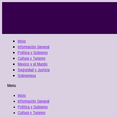
Inicio
Información General
Política y Gobierno
Cultura y Turismo
Mexico y el Mundo
Seguridad y Justicia
Sobremesa
Menu
Inicio
Información General
Política y Gobierno
Cultura y Turismo