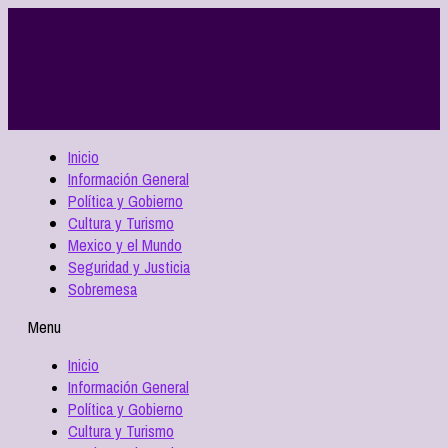
Inicio
Información General
Política y Gobierno
Cultura y Turismo
Mexico y el Mundo
Seguridad y Justicia
Sobremesa
Menu
Inicio
Información General
Política y Gobierno
Cultura y Turismo