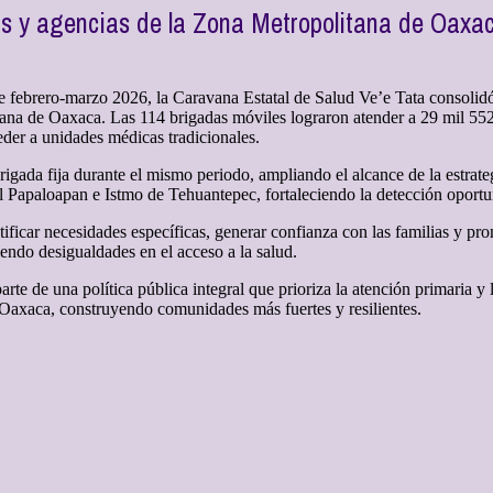
s y agencias de la Zona Metropolitana de Oaxaca
 febrero-marzo 2026, la Caravana Estatal de Salud Ve’e Tata consolidó 
tana de Oaxaca. Las 114 brigadas móviles lograron atender a 29 mil 552
eder a unidades médicas tradicionales.
igada fija durante el mismo periodo, ampliando el alcance de la estrate
el Papaloapan e Istmo de Tehuantepec, fortaleciendo la detección opor
ificar necesidades específicas, generar confianza con las familias y pr
iendo desigualdades en el acceso a la salud.
te de una política pública integral que prioriza la atención primaria y 
e Oaxaca, construyendo comunidades más fuertes y resilientes.