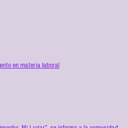
nto en materia laboral
erecho, Mi Lugar”, se informa a la comunidad