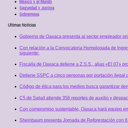
Mexico y el Mundo
Seguridad y Justicia
Sobremesa
Ultimas Noticias
Gobierno de Oaxaca presenta al sector empleador p
Con relación a la Convocatoria Homologada de Ingres
siguiente:
Fiscalía de Oaxaca detiene a Z.S.S., alias «El 07» p
Detiene SSPC a cinco personas por portación ilegal 
Código de ética para los medios busca garantizar de
C5 de Salud atiende 356 reportes de auxilio y desp
Con compromiso sustentable, Oaxaca hará equipo en
Sheinbaum presenta Jornada de Reforestación con 6.