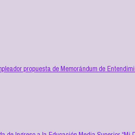
mpleador propuesta de Memorándum de Entendimie
a de Ingreso a la Educación Media Superior “Mi D