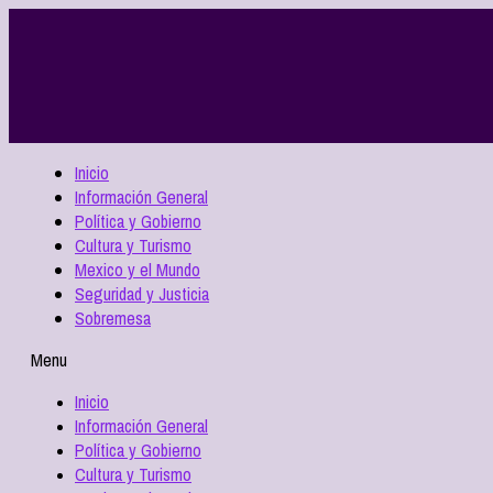
Inicio
Información General
Política y Gobierno
Cultura y Turismo
Mexico y el Mundo
Seguridad y Justicia
Sobremesa
Menu
Inicio
Información General
Política y Gobierno
Cultura y Turismo