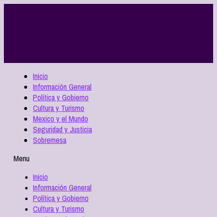
Inicio
Información General
Política y Gobierno
Cultura y Turismo
Mexico y el Mundo
Seguridad y Justicia
Sobremesa
Menu
Inicio
Información General
Política y Gobierno
Cultura y Turismo