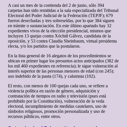
A casi un mes de la contienda del 2 de junio, sólo 394
carpetas han sido remitidas a la sala especializada del Tribunal
Electoral del Poder Judicial de la Federación (TEPJF); 679
fueron desechadas y tres sobreseídas, por lo que 384 siguen
en trámite o sustanciación. En este último apartado hay 32
expedientes vivos de la elección presidencial, mismos que
incluyen 13 quejas contra Xóchitl Gálvez, candidata de la
oposición, y 53 contra Claudia Sheinbaum, virtual presidenta
electa, y/o los partidos que la postularon.
En la lista general de 16 alegatos de los procedimientos se
ubican en primer lugar los presuntos actos anticipados (382 de
los mil 460 expedientes en referencia); le sigue vulneración al
interés superior de las personas menores de edad (con 245);
uso indebido de la pauta (174), y calumnia (102).
El resto, con menos de 100 quejas cada uno, se refiere a
violencia política en razón de género, adquisición y
contratación de tiempos en radio y televisión (pues está
prohibido por la Constitución), vulneración de la veda
electoral, incumplimiento de medidas cautelares, uso de
símbolos religiosos, promoción personalizada y uso de
recursos públicos, entre otros.