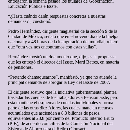
entregaron la semana pasada los titulares de Gobernación,
Educación Pública e Issste.
“¿Hasta cuándo darán respuestas concretas a nuestras
demandas?”, cuestionó.
Pedro Hernández, dirigente magisterial de la sección 9 de la
Ciudad de México, señaló que en el noveno día de la huelga
nacional y a 48 horas de la inauguración del mundial, reiteró
que “otra vez nos encontramos con estas vallas”.
Hernández mostró un documento que, dijo, es la propuesta
que les entregó el director del Issste, Martí Batres, en materia
de pensiones.
“Pretende chamaquearnos”, manifestó, ya que no atiende la
principal demanda de abrogar la Ley del Issste de 2007.
El dirigente sostuvo que la iniciativa gubernamental plantea
trasladar las cuentas de los trabajadores a Pensionissste, pero
ésta mantiene el esquema de cuentas individuales y forma
parte de las otras diez Afores, las cuales manejan recursos
acumulados que ascienden a 8.3 billones de pesos,
equivalentes al 23.8 por ciento del Producto Interno Bruto
(PIB), de acuerdo con cifras de la Comisión Nacional del
Sistema de Ahorro para el Retiro (Consar).