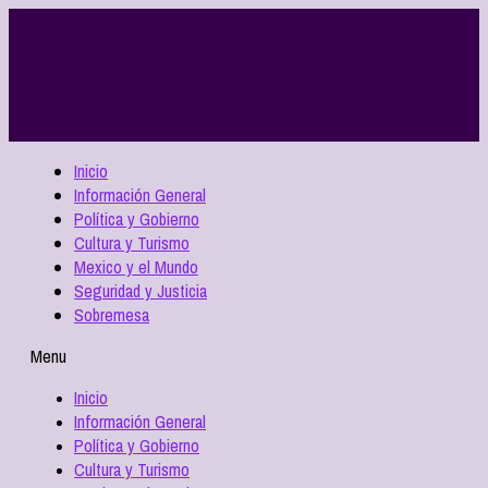
Inicio
Información General
Política y Gobierno
Cultura y Turismo
Mexico y el Mundo
Seguridad y Justicia
Sobremesa
Menu
Inicio
Información General
Política y Gobierno
Cultura y Turismo