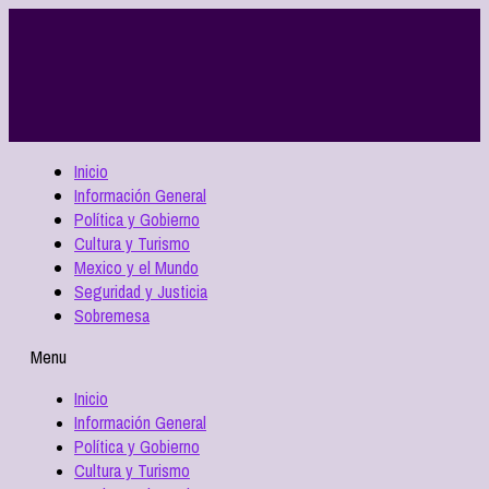
Inicio
Información General
Política y Gobierno
Cultura y Turismo
Mexico y el Mundo
Seguridad y Justicia
Sobremesa
Menu
Inicio
Información General
Política y Gobierno
Cultura y Turismo