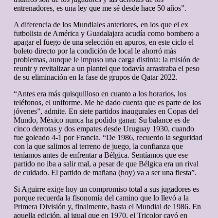
entrenadores, es una ley que me sé desde hace 50 años”.
A diferencia de los Mundiales anteriores, en los que el ex
futbolista de América y Guadalajara acudía como bombero a
apagar el fuego de una selección en apuros, en este ciclo el
boleto directo por la condición de local le ahorró más
problemas, aunque le impuso una carga distinta: la misión de
reunir y revitalizar a un plantel que todavía arrastraba el peso
de su eliminación en la fase de grupos de Qatar 2022.
“Antes era más quisquilloso en cuanto a los horarios, los
teléfonos, el uniforme. Me he dado cuenta que es parte de los
jóvenes”, admite. En siete partidos inaugurales en Copas del
Mundo, México nunca ha podido ganar. Su balance es de
cinco derrotas y dos empates desde Uruguay 1930, cuando
fue goleado 4-1 por Francia. “De 1986, recuerdo la seguridad
con la que salimos al terreno de juego, la confianza que
teníamos antes de enfrentar a Bélgica. Sentíamos que ese
partido no iba a salir mal, a pesar de que Bélgica era un rival
de cuidado. El partido de mañana (hoy) va a ser una fiesta”.
Si Aguirre exige hoy un compromiso total a sus jugadores es
porque recuerda la fisonomía del camino que lo llevó a la
Primera División y, finalmente, hasta el Mundial de 1986. En
aquella edición, al igual que en 1970, el Tricolor cayó en