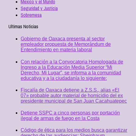
Mexico y el Mundo
Seguridad y Justicia
Sobremesa
Ultimas Noticias
Gobierno de Oaxaca presenta al sector
empleador propuesta de Memorándum de
Entendimiento en materia laboral
Con relación a la Convocatoria Homologada de
Ingreso a la Educación Media Superior “Mi
Derecho, Mi Lugar”, se informa a la comunidad
educativa y a la ciudadanía lo siguiente:
Fiscalía de Oaxaca detiene a Z.S.S., alias «El
07» probable autor material de homicidio del ex
presidente municipal de San Juan Cacahuatepec
Detiene SSPC a cinco personas por portación
ilegal de armas de fuego en la Costa
Código de ética para los medios busca garantizar
derecho de las audiencias: Sheinbaum