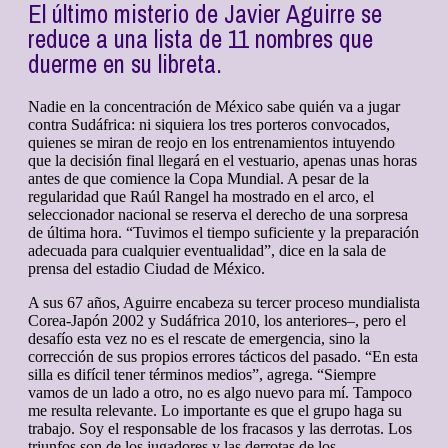
El último misterio de Javier Aguirre se
reduce a una lista de 11 nombres que
duerme en su libreta.
Nadie en la concentración de México sabe quién va a jugar
contra Sudáfrica: ni siquiera los tres porteros convocados,
quienes se miran de reojo en los entrenamientos intuyendo
que la decisión final llegará en el vestuario, apenas unas horas
antes de que comience la Copa Mundial. A pesar de la
regularidad que Raúl Rangel ha mostrado en el arco, el
seleccionador nacional se reserva el derecho de una sorpresa
de última hora. “Tuvimos el tiempo suficiente y la preparación
adecuada para cualquier eventualidad”, dice en la sala de
prensa del estadio Ciudad de México.
A sus 67 años, Aguirre encabeza su tercer proceso mundialista
Corea-Japón 2002 y Sudáfrica 2010, los anteriores–, pero el
desafío esta vez no es el rescate de emergencia, sino la
corrección de sus propios errores tácticos del pasado. “En esta
silla es difícil tener términos medios”, agrega. “Siempre
vamos de un lado a otro, no es algo nuevo para mí. Tampoco
me resulta relevante. Lo importante es que el grupo haga su
trabajo. Soy el responsable de los fracasos y las derrotas. Los
triunfos son de los jugadores y las derrotas de los