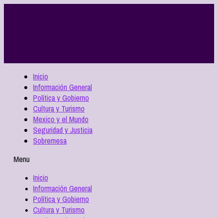
Inicio
Información General
Política y Gobierno
Cultura y Turismo
Mexico y el Mundo
Seguridad y Justicia
Sobremesa
Menu
Inicio
Información General
Política y Gobierno
Cultura y Turismo