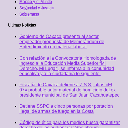
Mexico y el Mundo
Seguridad y Justicia
Sobremesa
Ultimas Noticias
Gobierno de Oaxaca presenta al sector
empleador propuesta de Memorándum de
Entendimiento en materia laboral
Con relación a la Convocatoria Homologada de
Ingreso a la Educación Media Superior “Mi
Derecho, Mi Lugar”, se informa a la comunidad
educativa y a la ciudadanía lo siguiente:
Fiscalía de Oaxaca detiene a Z.S.S., alias «El
07» probable autor material de homicidio del ex
presidente municipal de San Juan Cacahuatepec
Detiene SSPC a cinco personas por portación
ilegal de armas de fuego en la Costa
Código de ética para los medios busca garantizar
derecho de las audiencias: Sheinbaum