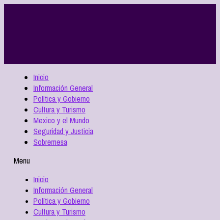
Inicio
Información General
Política y Gobierno
Cultura y Turismo
Mexico y el Mundo
Seguridad y Justicia
Sobremesa
Menu
Inicio
Información General
Política y Gobierno
Cultura y Turismo