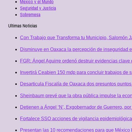
Mexico y el Mundo
Seguridad y Justicia
Sobremesa
Ultimas Noticias
Con Trabajo que Transforma tu Municipio, Salomón Ja
Disminuye en Oaxaca la percepción de inseguridad e
FGR: Ángel Aguirre ordenó destruir evidencias clave 
Invertirá Ceabien 150 mdp para concluir trabajos de 
Desarticula Fiscalía de Oaxaca dos presuntos puntos 
Sheinbaum prevé que la obra pública impulse la eco
Detienen a Ángel ‘N’, Exgobernador de Guerrero, po
Fortalece SSO acciones de vigilancia epidemiológica
Presentan las 10 recomendaciones para que México h