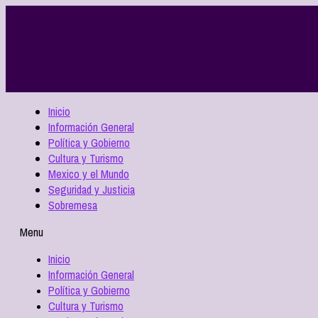
Inicio
Información General
Política y Gobierno
Cultura y Turismo
Mexico y el Mundo
Seguridad y Justicia
Sobremesa
Menu
Inicio
Información General
Política y Gobierno
Cultura y Turismo