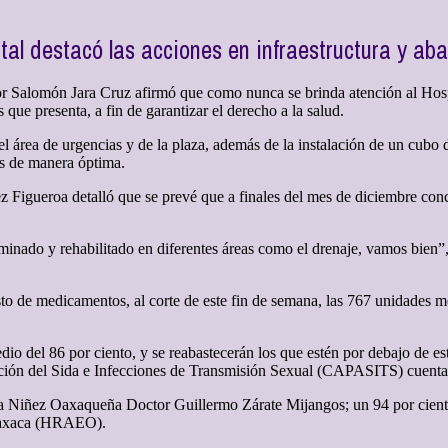
tal destacó las acciones en infraestructura y ab
 Salomón Jara Cruz afirmó que como nunca se brinda atención al Hospi
que presenta, a fin de garantizar el derecho a la salud.
el área de urgencias y de la plaza, además de la instalación de un cubo d
es de manera óptima.
ez Figueroa detalló que se prevé que a finales del mes de diciembre c
minado y rehabilitado en diferentes áreas como el drenaje, vamos bien”
o de medicamentos, al corte de este fin de semana, las 767 unidades médi
io del 86 por ciento, y se reabastecerán los que estén por debajo de es
nción del Sida e Infecciones de Transmisión Sexual (CAPASITS) cuenta
e la Niñez Oaxaqueña Doctor Guillermo Zárate Mijangos; un 94 por cie
 Oaxaca (HRAEO).