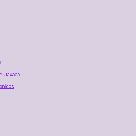
l
 de Oaxaca
tenidas