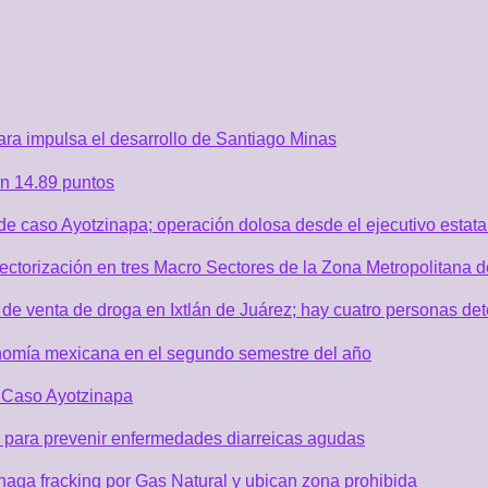
ra impulsa el desarrollo de Santiago Minas
n 14.89 puntos
de caso Ayotzinapa; operación dolosa desde el ejecutivo estata
sectorización en tres Macro Sectores de la Zona Metropolitana
de venta de droga en Ixtlán de Juárez; hay cuatro personas de
nomía mexicana en el segundo semestre del año
r Caso Ayotzinapa
 para prevenir enfermedades diarreicas agudas
aga fracking por Gas Natural y ubican zona prohibida